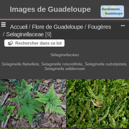
Images de Guadeloupe
Accueil
/
Flore de Guadeloupe
/
Fougères
/
Selaginellaceae
9
Rechercher dans ce lot
Sélaginellacées
Selaginella flabellata, Selaginella rotundifolia, Selaginella substipitata,
Selaginella willdenowii