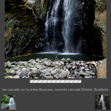
1re cascade sur la rivière Bourceau, nommée cascade Birloton, Bouillante.