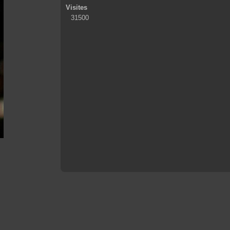
Visites
31500