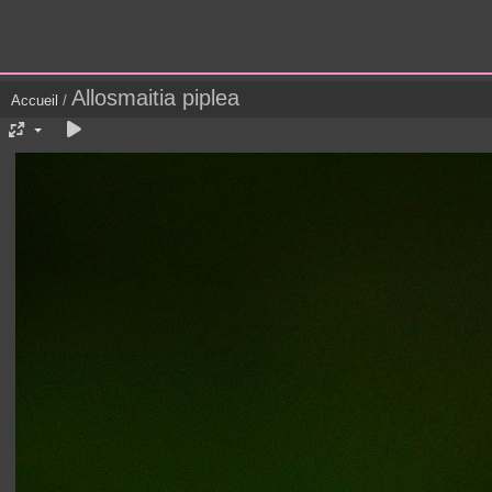
Allosmaitia piplea
Accueil
/