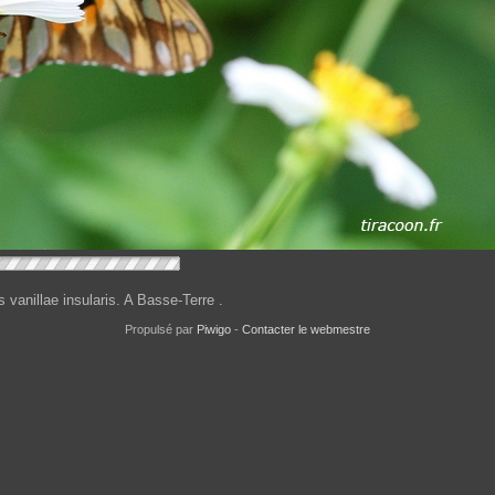
s vanillae insularis. A Basse-Terre .
Propulsé par
Piwigo
-
Contacter le webmestre