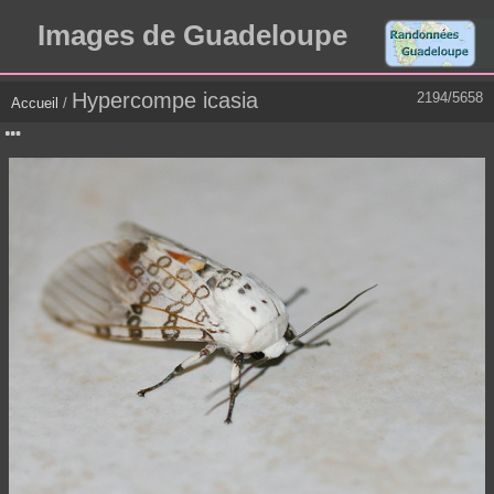
Images de Guadeloupe
Hypercompe icasia
2194/5658
Accueil
/