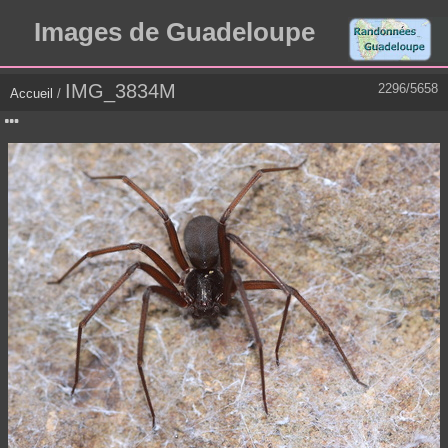
Images de Guadeloupe
IMG_3834M
2296/5658
Accueil
/