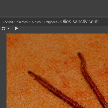
Olios sanctivicenti
Accueil
/
Insectes & Autres
/
Araignées
/