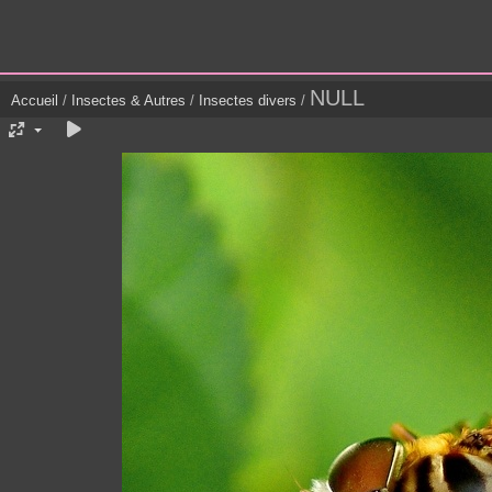
NULL
Accueil
/
Insectes & Autres
/
Insectes divers
/