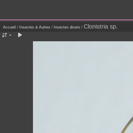
Clonistria sp.
Accueil
/
Insectes & Autres
/
Insectes divers
/