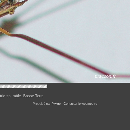
tria sp. mâle. Basse-Terre.
Propulsé par
Piwigo
-
Contacter le webmestre