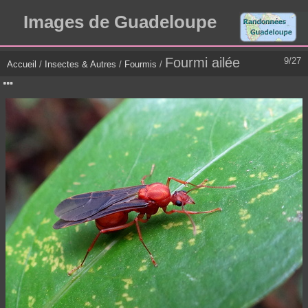
Images de Guadeloupe
Fourmi ailée
9/27
Accueil
/
Insectes & Autres
/
Fourmis
/