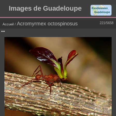
Images de Guadeloupe
Acromyrmex octospinosus
221/5658
Accueil
/