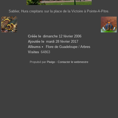
Sablier, Hura crepitans sur la place de la Victoire à Pointe-A-Pitre.
Créée le
dimanche 12 février 2006
Ajoutée le
mardi 28 février 2017
Albums
Flore de Guadeloupe
/
Arbres
Visites
64863
Propulsé par
Piwigo
-
Contacter le webmestre