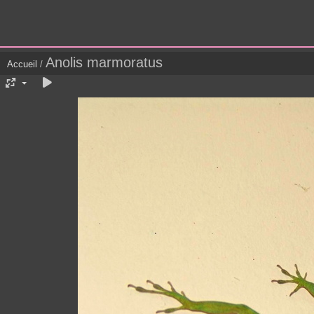
Anolis marmoratus
Accueil
/