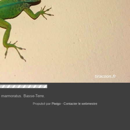
s marmoratus. Basse-Terre.
Propulsé par
Piwigo
-
Contacter le webmestre