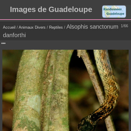
Images de Guadeloupe
Alsophis sanctonum
1/66
Accueil
/
Animaux Divers
/
Reptiles
/
danforthi