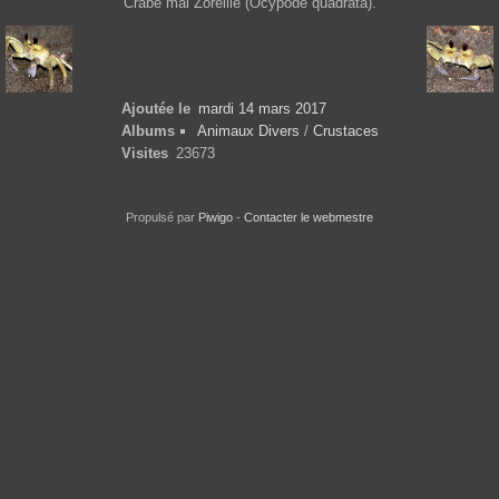
Crabe mal Zoreille (Ocypode quadrata).
Ajoutée le
mardi 14 mars 2017
Albums
Animaux Divers
/
Crustaces
Visites
23673
Propulsé par
Piwigo
-
Contacter le webmestre