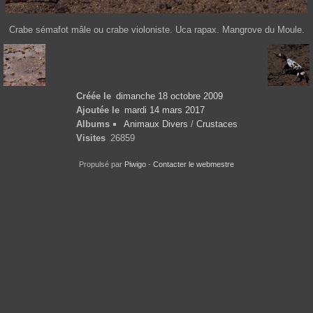
Crabe sémafot mâle ou crabe violoniste. Uca rapax. Mangrove du Moule.
Créée le
dimanche 18 octobre 2009
Ajoutée le
mardi 14 mars 2017
Albums
Animaux Divers
/
Crustaces
Visites
26859
Propulsé par
Piwigo
-
Contacter le webmestre