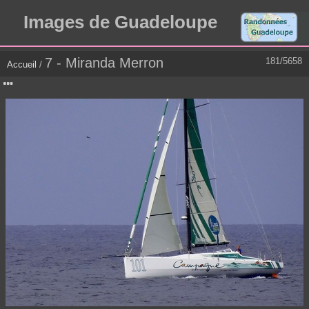
Images de Guadeloupe
7 - Miranda Merron
181/5658
Accueil
/