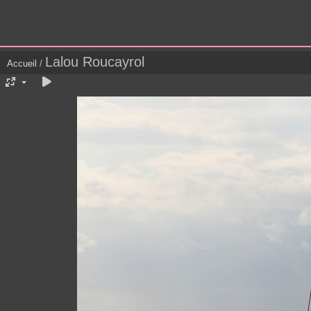
Lalou Roucayrol
Accueil
/