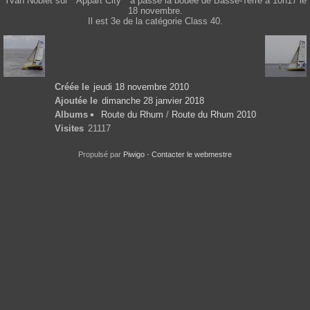
Yvan Noblet sur " Appart City " a passé la bouée de Basse-Terre à 10h17 le
18 novembre.
Il est 3e de la catégorie Class 40.
Créée le
jeudi 18 novembre 2010
Ajoutée le
dimanche 28 janvier 2018
Albums
Route du Rhum
/
Route du Rhum 2010
Visites
21117
Propulsé par
Piwigo
-
Contacter le webmestre