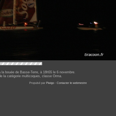
 la bouée de Basse-Terre, à 18h55 le 6 novembre.
de la catégorie multicoques, classe Orma.
Propulsé par
Piwigo
-
Contacter le webmestre