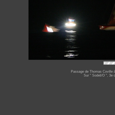
Passage de Thomas Coville à
Sur " Sodeb'O ", 3e 