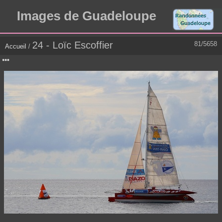
Images de Guadeloupe
24 - Loïc Escoffier
81/5658
Accueil
/