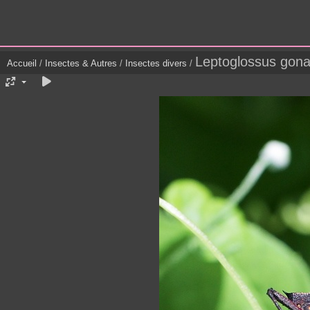
Leptoglossus gon
Accueil
/
Insectes & Autres
/
Insectes divers
/