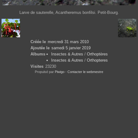
Larve de sauterelle, Acantheremus bonfilsi. Petit-Bourg.
Créée le
mercredi 31 mars 2010
Ajoutée le
samedi 5 janvier 2019
Albums
Insectes & Autres
/
Orthoptères
Insectes & Autres
/
Orthopteres
Visites
23230
Propulsé par
Piwigo
-
Contacter le webmestre