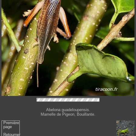
Abelona guadeloupensis.
Mamelle de Pigeon, Bouillante.
Première
page
Retourner