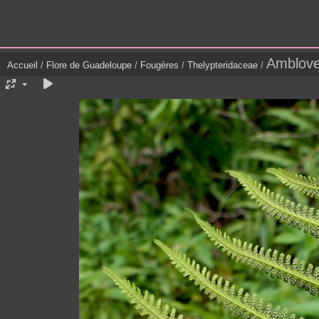
Amblove
Accueil
/
Flore de Guadeloupe
/
Fougères
/
Thelypteridaceae
/