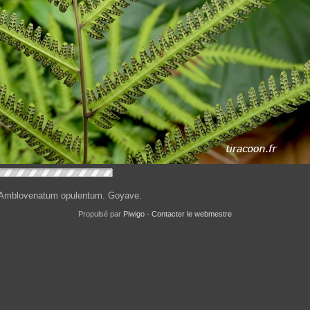
e, Amblovenatum opulentum. Goyave.
Propulsé par
Piwigo
-
Contacter le webmestre