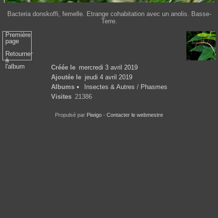
Bacteria donskoffi, femelle. Etrange cohabitation avec un anolis. Basse-
Terre.
Première
page
Retourner
à
l'album
Créée le
mercredi 3 avril 2019
Ajoutée le
jeudi 4 avril 2019
Albums
Insectes & Autres
/
Phasmes
Visites
21386
Propulsé par
Piwigo
-
Contacter le webmestre