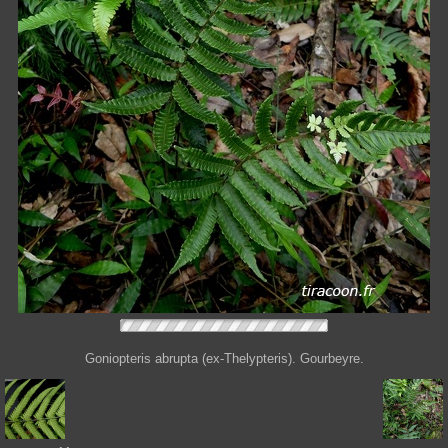
Goniopteris abrupta (ex-Thelypteris). Gourbeyre.