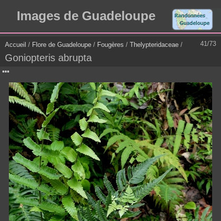
Images de Guadeloupe
41/73
Accueil
/
Flore de Guadeloupe
/
Fougères
/
Thelypteridaceae
/
Goniopteris abrupta