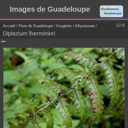
Images de Guadeloupe
21/31
Accueil
/
Flore de Guadeloupe
/
Fougères
/
Athyriaceae
/
Diplazium lherminieri