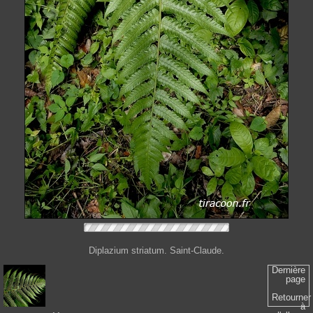
Diplazium striatum. Saint-Claude.
Dernière
page
Retourner
à