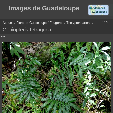
Images de Guadeloupe
51/73
Accueil
/
Flore de Guadeloupe
/
Fougères
/
Thelypteridaceae
/
Goniopteris tetragona