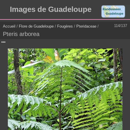
Images de Guadeloupe
114/137
Accueil
/
Flore de Guadeloupe
/
Fougères
/
Pteridaceae
/
Pteris arborea