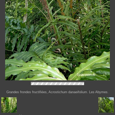
Grandes frondes fructifiées, Acrostichum danaeifolium. Les Abymes.