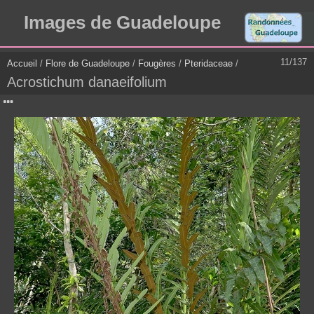
Images de Guadeloupe
11/137
Accueil
/
Flore de Guadeloupe
/
Fougères
/
Pteridaceae
/
Acrostichum danaeifolium