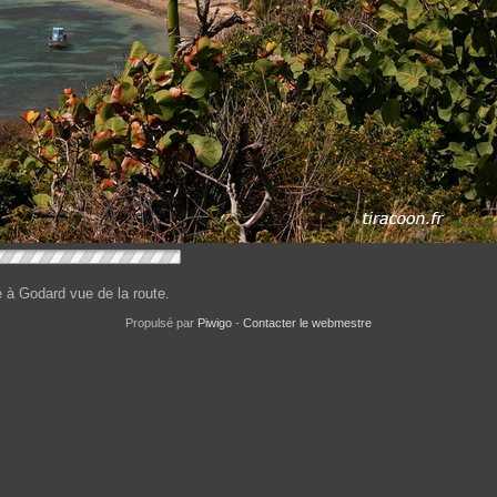
e à Godard vue de la route.
Propulsé par
Piwigo
-
Contacter le webmestre