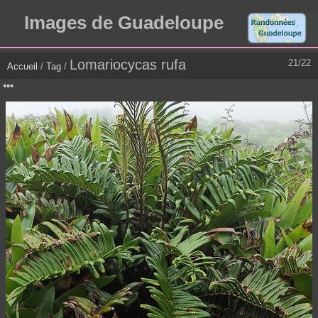
Images de Guadeloupe
Lomariocycas rufa
21/22
Accueil
/
Tag
/