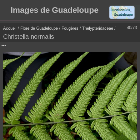
Images de Guadeloupe
40/73
Accueil
/
Flore de Guadeloupe
/
Fougères
/
Thelypteridaceae
/
Christella normalis