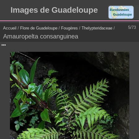
Images de Guadeloupe
5/73
Accueil
/
Flore de Guadeloupe
/
Fougères
/
Thelypteridaceae
/
Amauropelta consanguinea