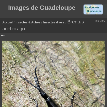
Images de Guadeloupe
Brentus
33/235
Accueil
/
Insectes & Autres
/
Insectes divers
/
anchorago