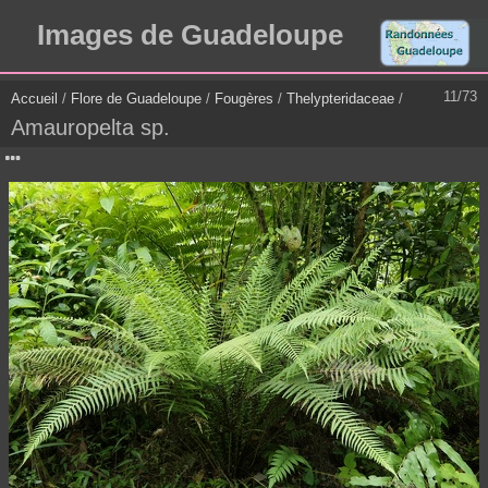
Images de Guadeloupe
11/73
Accueil
/
Flore de Guadeloupe
/
Fougères
/
Thelypteridaceae
/
Amauropelta sp.