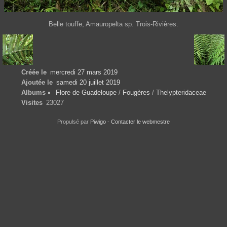
Belle touffe, Amauropelta sp. Trois-Rivières.
Créée le
mercredi 27 mars 2019
Ajoutée le
samedi 20 juillet 2019
Albums
Flore de Guadeloupe
/
Fougères
/
Thelypteridaceae
Visites
23027
Propulsé par
Piwigo
-
Contacter le webmestre