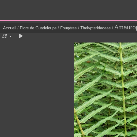
Amaurop
Accueil
/
Flore de Guadeloupe
/
Fougères
/
Thelypteridaceae
/