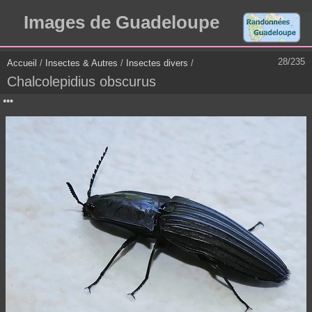
Images de Guadeloupe
28/235
Accueil
/
Insectes & Autres
/
Insectes divers
/
Chalcolepidius obscurus