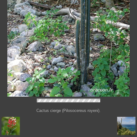
Cactus cierge (Pilosocereus royeni).