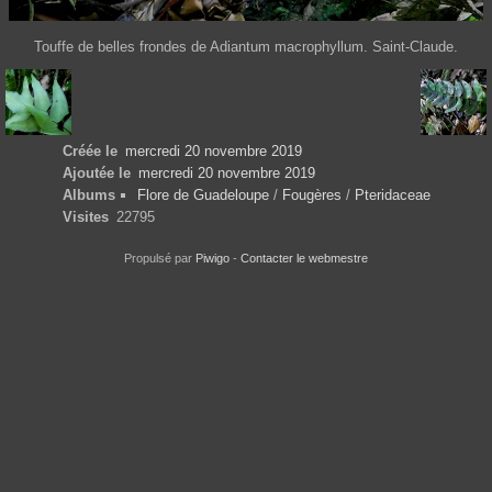
Touffe de belles frondes de Adiantum macrophyllum. Saint-Claude.
Créée le
mercredi 20 novembre 2019
Ajoutée le
mercredi 20 novembre 2019
Albums
Flore de Guadeloupe
/
Fougères
/
Pteridaceae
Visites
22795
Propulsé par
Piwigo
-
Contacter le webmestre