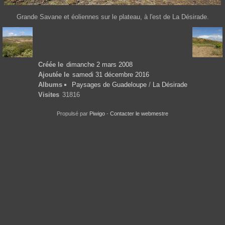
Grande Savane et éoliennes sur le plateau, à l'est de La Désirade.
Créée le
dimanche 2 mars 2008
Ajoutée le
samedi 31 décembre 2016
Albums
Paysages de Guadeloupe
/
La Désirade
Visites
31816
Propulsé par
Piwigo
-
Contacter le webmestre