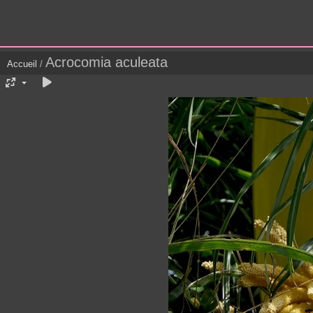
Acrocomia aculeata
Accueil
/