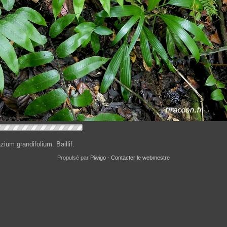
zium grandifolium. Baillif.
Propulsé par
Piwigo
-
Contacter le webmestre