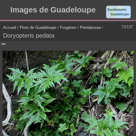
Images de Guadeloupe
73/137
Accueil
/
Flore de Guadeloupe
/
Fougères
/
Pteridaceae
/
Doryopteris pedata