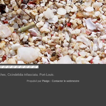
ches, Cicindelidia trifasciata. Port-Louis.
Propulsé par
Piwigo
-
Contacter le webmestre