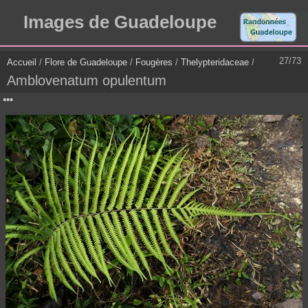
Images de Guadeloupe
27/73
Accueil
/
Flore de Guadeloupe
/
Fougères
/
Thelypteridaceae
/
Amblovenatum opulentum