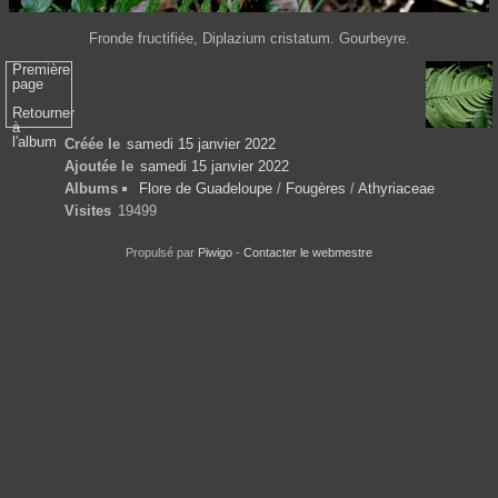
Fronde fructifiée, Diplazium cristatum. Gourbeyre.
Première
page
Retourner
à
l'album
Créée le
samedi 15 janvier 2022
Ajoutée le
samedi 15 janvier 2022
Albums
Flore de Guadeloupe
/
Fougères
/
Athyriaceae
Visites
19499
Propulsé par
Piwigo
-
Contacter le webmestre